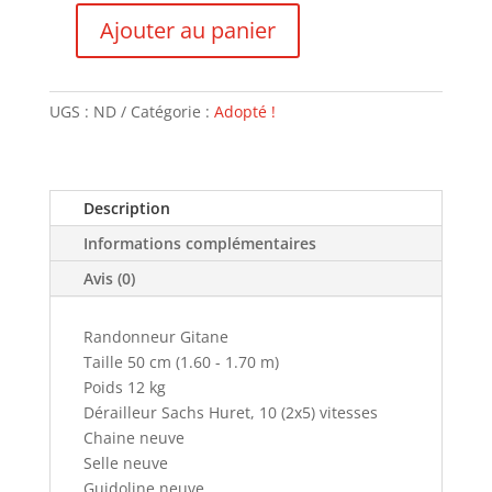
Ajouter au panier
quantité
de
Randonneur
UGS :
ND
Catégorie :
Adopté !
Gitane
-
VENDU
Description
Informations complémentaires
Avis (0)
Randonneur Gitane
Taille 50 cm (1.60 - 1.70 m)
Poids 12 kg
Dérailleur Sachs Huret, 10 (2x5) vitesses
Chaine neuve
Selle neuve
Guidoline neuve