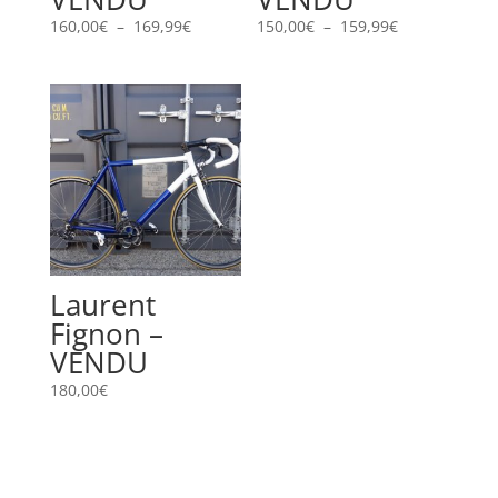
Plage
Plage
160,00
€
–
169,99
€
150,00
€
–
159,99
€
de
de
prix :
prix :
160,00€
150,00€
à
à
169,99€
159,99€
Laurent
Fignon –
VENDU
180,00
€