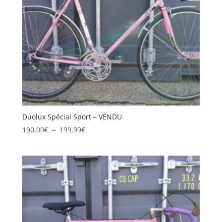
Duolux Spécial Sport – VENDU
Plage
190,00
€
–
199,99
€
de
prix :
190,00€
à
199,99€