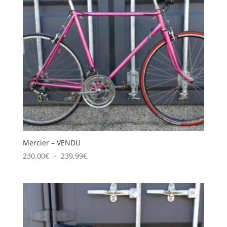
Mercier – VENDU
Plage
230,00
€
–
239,99
€
de
prix :
230,00€
à
239,99€