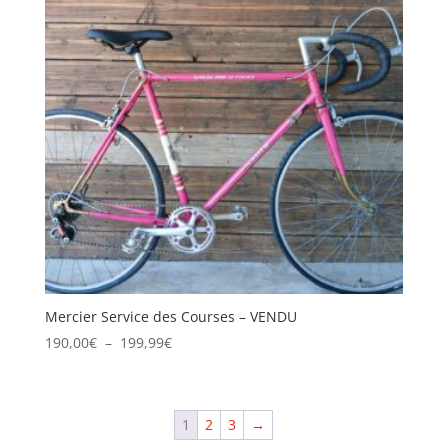
Mercier Service des Courses – VENDU
Plage
190,00
€
–
199,99
€
de
prix :
190,00€
1
2
3
→
à