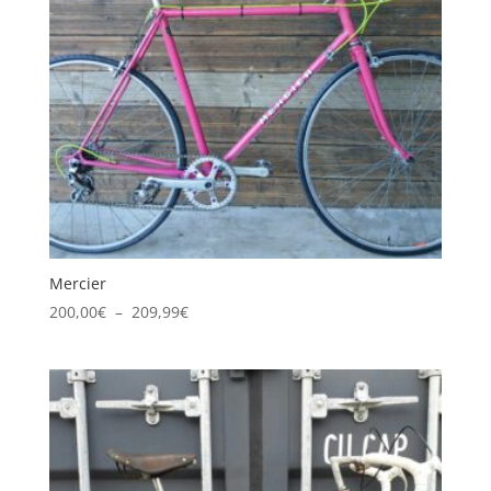
Mercier
Plage
200,00
€
–
209,99
€
de
prix :
200,00€
à
209,99€