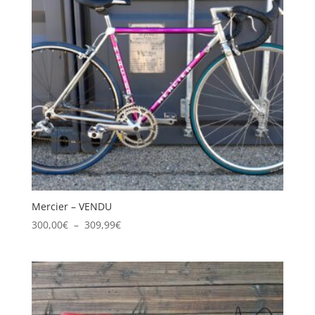
Mercier – VENDU
Plage
300,00
€
–
309,99
€
de
prix :
300,00€
à
309,99€