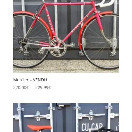
Mercier – VENDU
Plage
220,00
€
–
229,99
€
de
prix :
220,00€
à
229,99€