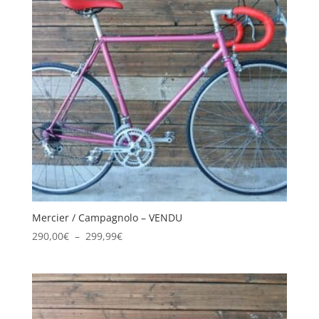
Mercier / Campagnolo – VENDU
Plage
290,00
€
–
299,99
€
de
prix :
290,00€
à
299,99€