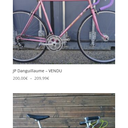
JP Danguillaume – VENDU
Plage
200,00
€
–
209,99
€
de
prix :
200,00€
à
209,99€