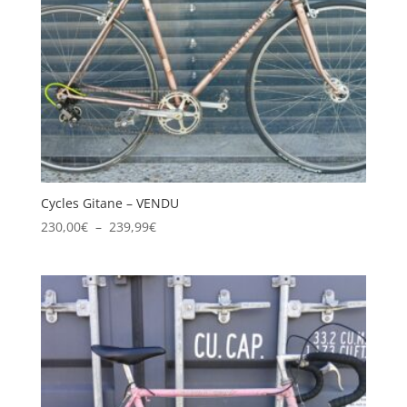
Cycles Gitane – VENDU
Plage
230,00
€
–
239,99
€
de
prix :
230,00€
à
239,99€