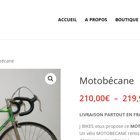
ACCUEIL
A PROPOS
BOUTIQUE
bécane
Motobécane
210,00
€
–
219,
LIVRAISON PARTOUT EN FRANC
J BIKES vous propose ce
MOT
Un vélo MOTOBECANE remis à