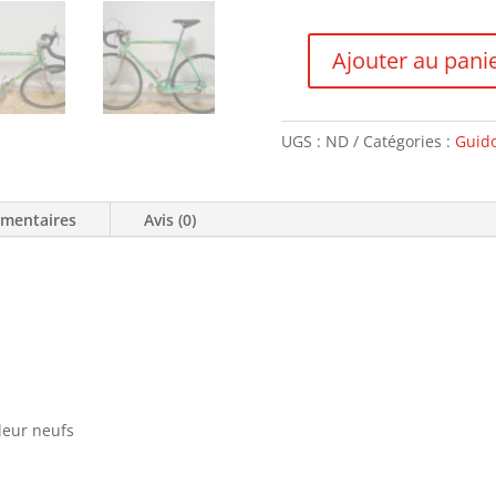
Ajouter au pani
quantité
de
Motobécane
UGS :
ND
Catégories :
Guid
émentaires
Avis (0)
lleur neufs