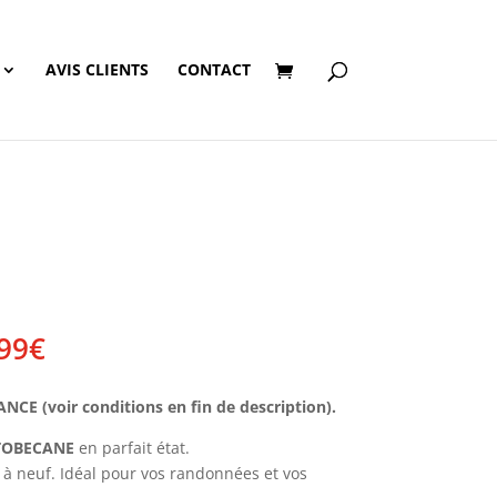
AVIS CLIENTS
CONTACT
Plage
99
€
de
prix :
E (voir conditions en fin de description).
210,00€
à
OBECANE
en parfait état.
219,99€
 neuf. Idéal pour vos randonnées et vos