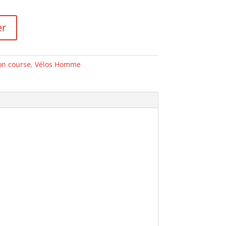
er
on course
,
Vélos Homme