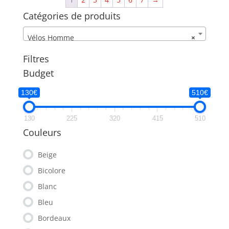
à
Catégories de produits
209,99€
Vélos Homme
×
Filtres
Budget
130€
510€
130
225
320
415
510
Couleurs
Beige
Bicolore
Blanc
Bleu
Bordeaux