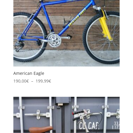
American Eagle
Plage
190,00
€
–
199,99
€
de
prix :
190,00€
à
199,99€