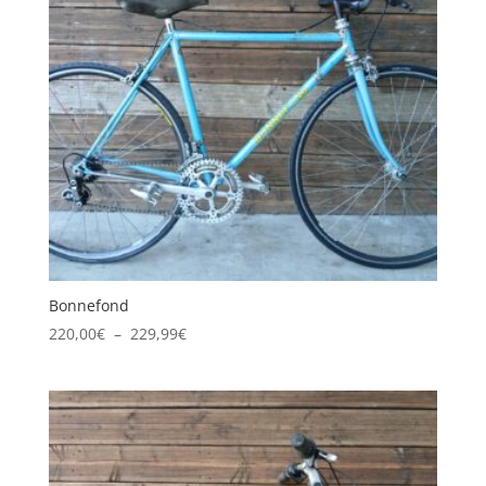
Bonnefond
Plage
220,00
€
–
229,99
€
de
prix :
220,00€
à
229,99€