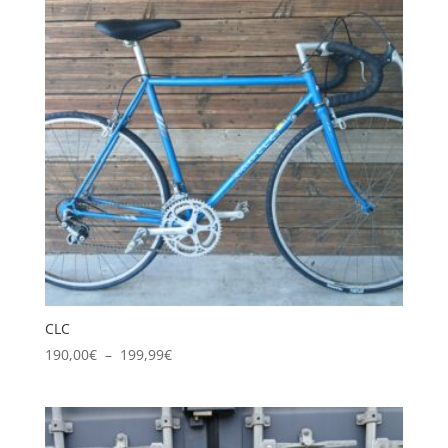
209,99€
CLC
Plage
190,00
€
–
199,99
€
de
prix :
190,00€
à