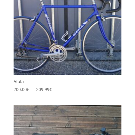
Atala
Plage
200,00
€
–
209,99
€
de
prix :
200,00€
à
209,99€