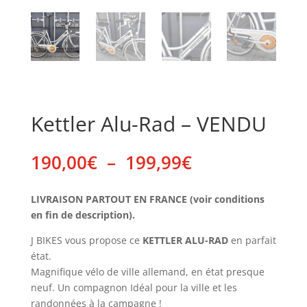
Kettler Alu-Rad – VENDU
Plage
190,00
€
–
199,99
€
de
prix :
LIVRAISON PARTOUT EN FRANCE (voir conditions
190,00€
en fin de description).
à
199,99€
J BIKES vous propose ce
KETTLER ALU-RAD
en parfait
état.
Magnifique vélo de ville allemand, en état presque
neuf. Un compagnon Idéal pour la ville et les
randonnées à la campagne !