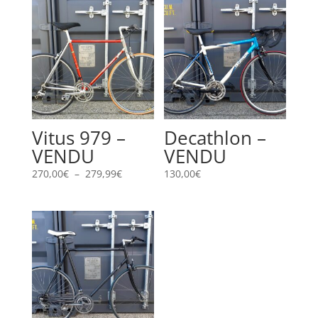
Vitus 979 –
Decathlon –
VENDU
VENDU
Plage
270,00
€
–
279,99
€
130,00
€
de
prix :
270,00€
à
279,99€