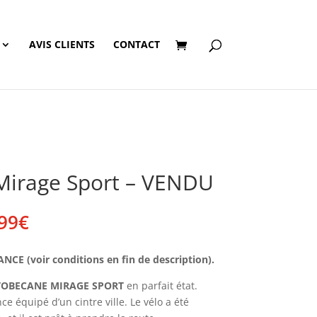
AVIS CLIENTS
CONTACT
irage Sport – VENDU
Plage
99
€
de
prix :
E (voir conditions en fin de description).
160,00€
à
OBECANE MIRAGE SPORT
en parfait état.
169,99€
ce équipé d’un cintre ville. Le vélo a été