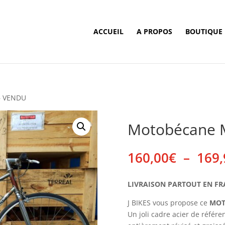
ACCUEIL
A PROPOS
BOUTIQUE
– VENDU
Motobécane M
160,00
€
–
169,
LIVRAISON PARTOUT EN FRANC
J BIKES vous propose ce
MOT
Un joli cadre acier de référen