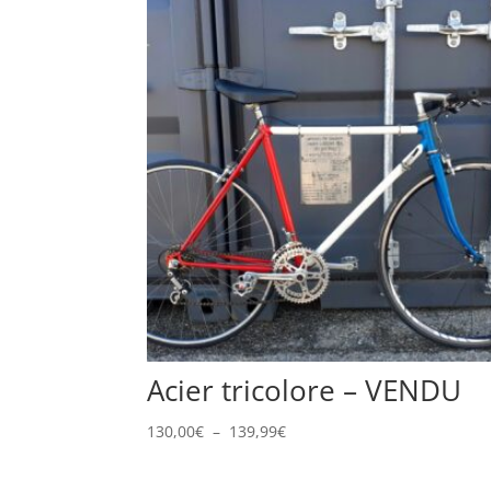
Acier tricolore – VENDU
Plage
130,00
€
–
139,99
€
de
prix :