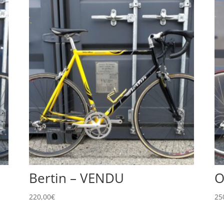
Bertin – VENDU
O
220,00
€
25