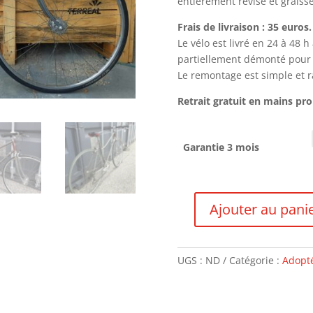
entièrement révisé et graissé,
Frais de livraison : 35 euros.
Le vélo est livré en 24 à 48 
partiellement démonté pour le
Le remontage est simple et ra
Retrait gratuit en mains pr
Garantie 3 mois
Ajouter au pani
quantité
de
Motobécane
UGS :
ND
Catégorie :
Adopté
Mirage
Sport
-