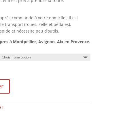
 et il est prêt à prendre la route.
h après commande à votre domicile ; il est
 transport (roues, selle et pédales).
pide et nécessite peu d’outils.
opres à Montpellier, Avignon, Aix en Provence.
er
 !