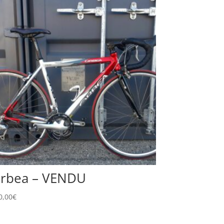
rbea – VENDU
0,00
€