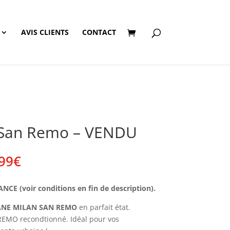
AVIS CLIENTS
CONTACT
 San Remo – VENDU
Plage
99
€
de
prix :
E (voir conditions en fin de description).
220,00€
à
ANE MILAN SAN REMO
en parfait état.
229,99€
EMO recondtionné. Idéal pour vos