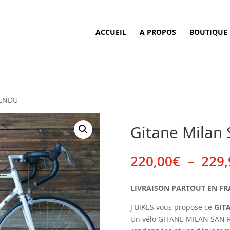
ACCUEIL
A PROPOS
BOUTIQUE
VENDU
Gitane Milan
220,00
€
–
229,
LIVRAISON PARTOUT EN FRANC
J BIKES vous propose ce
GIT
Un vélo GITANE MILAN SAN R