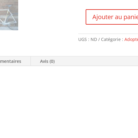
Ajouter au pani
quantité
de
Gitane
UGS :
ND
Catégorie :
Adopté
Milan
San
Remo
émentaires
Avis (0)
-
VENDU