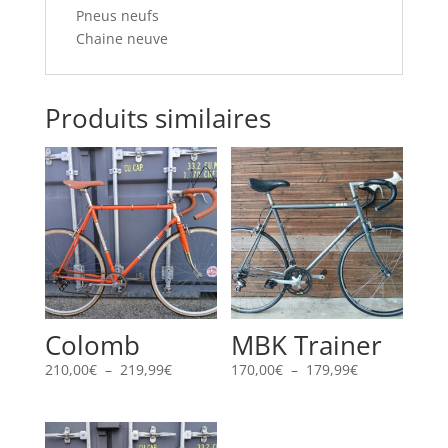
Pneus neufs
Chaine neuve
Produits similaires
Colomb
MBK Trainer
Plage
Plage
210,00
€
–
219,99
€
170,00
€
–
179,99
€
de
de
prix :
prix :
210,00€
170,00€