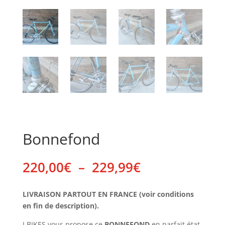
Bonnefond
Plage
220,00
€
–
229,99
€
de
prix :
LIVRAISON PARTOUT EN FRANCE (voir conditions
220,00€
en fin de description).
à
229,99€
J BIKES vous propose ce
BONNEFOND
en parfait état.