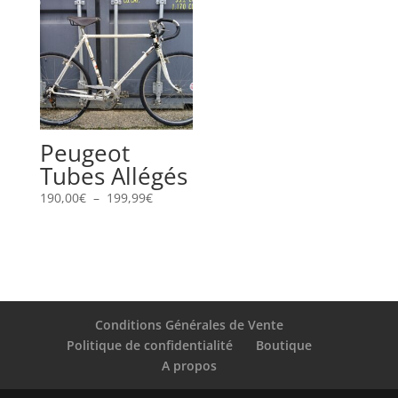
à
à
219,99€
179,99€
Peugeot
Tubes Allégés
Plage
190,00
€
–
199,99
€
de
prix :
190,00€
à
199,99€
Conditions Générales de Vente
Politique de confidentialité
Boutique
A propos