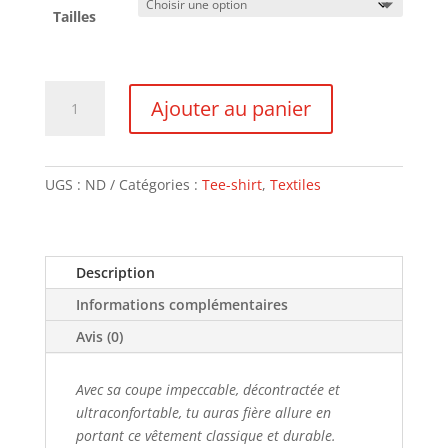
Tailles
quantité
Ajouter au panier
de
Tee-
shirt
manches
UGS :
ND
Catégories :
Tee-shirt
,
Textiles
longues
Homme
Beau
Description
comme
un
Informations complémentaires
Vélo
Avis (0)
Avec sa coupe impeccable, décontractée et
ultraconfortable, tu auras fière allure en
portant ce vêtement classique et durable.