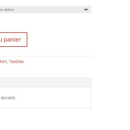
u panier
hirt
,
Textiles
t durable.