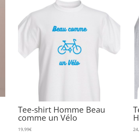
Tee-shirt Homme Beau
T
comme un Vélo
H
19,99
€
24