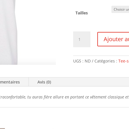
Tailles
quantité
Ajouter a
de
Tee-
shirt
Homme
UGS :
ND
Catégories :
Tee-s
Vélo
Boulot
Dodo
émentaires
Avis (0)
raconfortable, tu auras fière allure en portant ce vêtement classique e