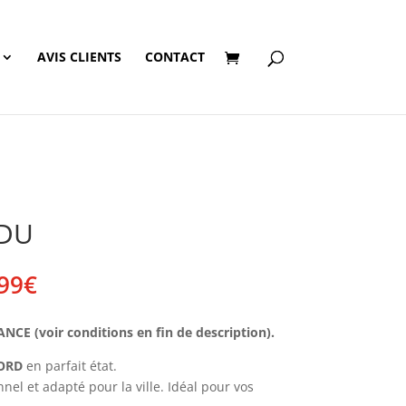
AVIS CLIENTS
CONTACT
NDU
Plage
99
€
de
prix :
E (voir conditions en fin de description).
190,00€
à
ORD
en parfait état.
199,99€
nel et adapté pour la ville. Idéal pour vos