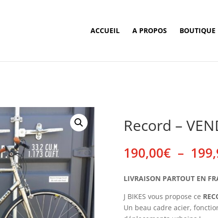
ACCUEIL
A PROPOS
BOUTIQUE
Record – VE
190,00
€
–
199,
LIVRAISON PARTOUT EN FRANC
J BIKES vous propose ce
REC
Un beau cadre acier, fonction