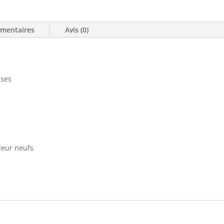
émentaires
Avis (0)
sses
lleur neufs