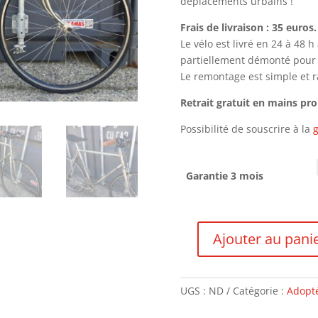
déplacements urbains !
Frais de livraison : 35 euros.
Le vélo est livré en 24 à 48 
partiellement démonté pour le
Le remontage est simple et ra
Retrait gratuit en mains pr
Possibilité de souscrire à la
g
Garantie 3 mois
Ajouter au pani
quantité
de
Record
UGS :
ND
Catégorie :
Adopté
-
VENDU