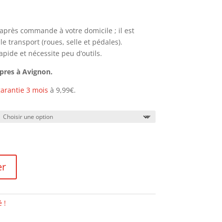
h après commande à votre domicile ; il est
 transport (roues, selle et pédales).
pide et nécessite peu d’outils.
opres à Avignon.
arantie 3 mois
à 9,99€.
er
 !