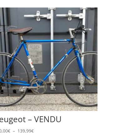
eugeot – VENDU
Plage
0,00
€
–
139,99
€
de