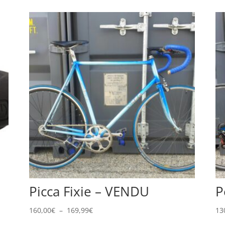
Picca Fixie – VENDU
P
Plage
160,00
€
–
169,99
€
13
de