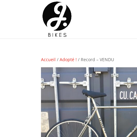
Accueil
/
Adopté !
/ Record – VENDU