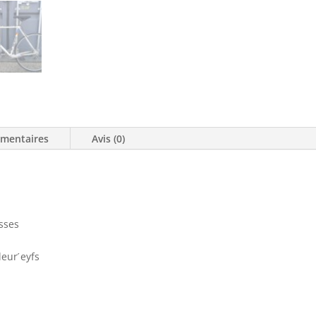
émentaires
Avis (0)
esses
eur ́eyfs