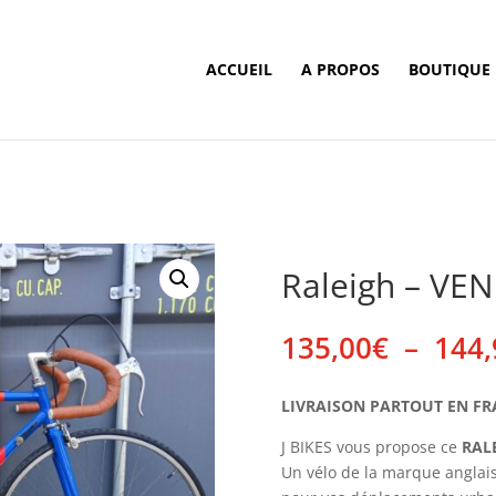
ACCUEIL
A PROPOS
BOUTIQUE
Raleigh – VE
135,00
€
–
144,
LIVRAISON PARTOUT EN FRANC
J BIKES vous propose ce
RAL
Un vélo de la marque anglai