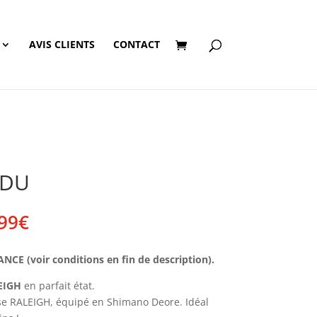
AVIS CLIENTS
CONTACT
NDU
Plage
99
€
de
prix :
E (voir conditions en fin de description).
135,00€
à
EIGH
en parfait état.
144,99€
se RALEIGH, équipé en Shimano Deore. Idéal