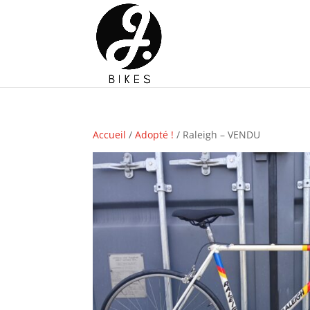
Accueil
/
Adopté !
/ Raleigh – VENDU