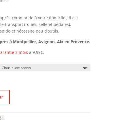
ns !
h après commande à votre domicile ; il est
 transport (roues, selle et pédales).
pide et nécessite peu d’outils.
opres à Montpellier, Avignon, Aix en Provence.
arantie 3 mois
à 9,99€.
er
 !