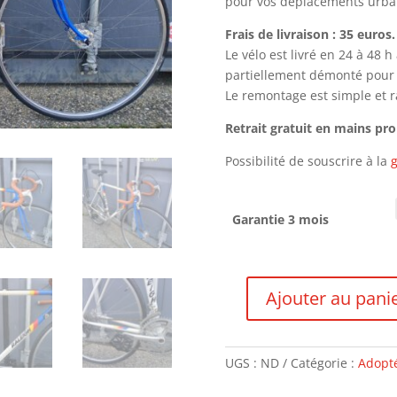
pour vos déplacements urbai
Frais de livraison : 35 euros.
Le vélo est livré en 24 à 48 
partiellement démonté pour le
Le remontage est simple et ra
Retrait gratuit en mains pr
Possibilité de souscrire à la
g
Garantie 3 mois
Ajouter au pani
quantité
de
Raleigh
UGS :
ND
Catégorie :
Adopté
-
VENDU