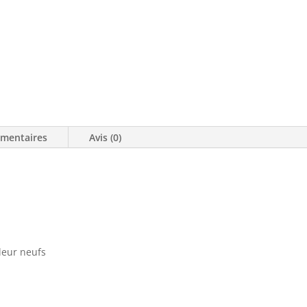
VENDU
émentaires
Avis (0)
lleur neufs