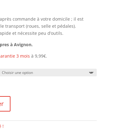
h après commande à votre domicile ; il est
 transport (roues, selle et pédales).
pide et nécessite peu d’outils.
opres à Avignon.
arantie 3 mois
à 9,99€.
er
 !