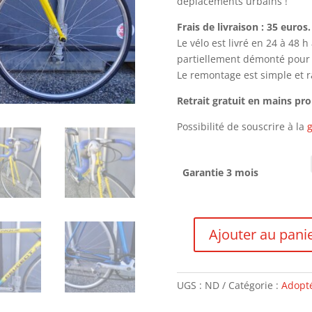
déplacements urbains !
Frais de livraison : 35 euros.
Le vélo est livré en 24 à 48 
partiellement démonté pour le
Le remontage est simple et ra
Retrait gratuit en mains pr
Possibilité de souscrire à la
g
Garantie 3 mois
Ajouter au pani
quantité
de
Peugeot
UGS :
ND
Catégorie :
Adopté
Virenque
-