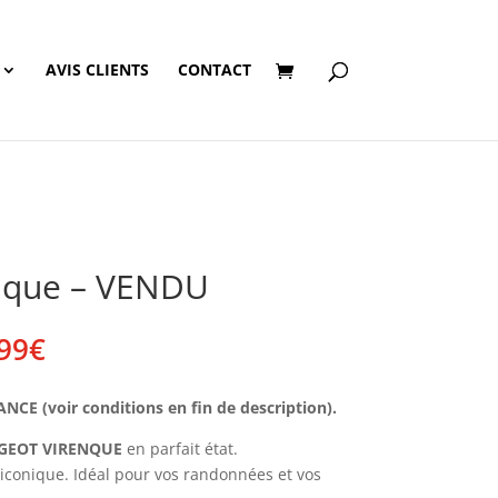
AVIS CLIENTS
CONTACT
nque – VENDU
Plage
99
€
de
prix :
E (voir conditions en fin de description).
250,00€
à
GEOT VIRENQUE
en parfait état.
259,99€
conique. Idéal pour vos randonnées et vos