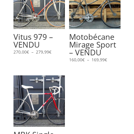
Vitus 979 –
Motobécane
VENDU
Mirage Sport
– VENDU
Plage
270,00
€
–
279,99
€
de
Plage
160,00
€
–
169,99
€
prix :
de
270,00€
prix :
à
160,00€
279,99€
à
169,99€