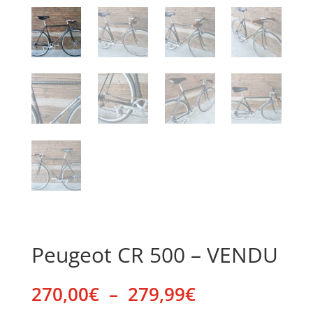
Peugeot CR 500 – VENDU
Plage
270,00
€
–
279,99
€
de