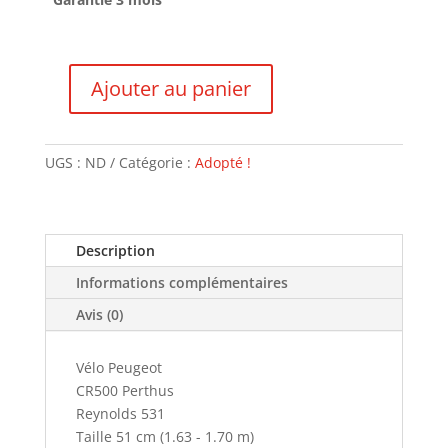
Ajouter au panier
quantité
de
Peugeot
UGS :
ND
Catégorie :
Adopté !
CR
500
-
VENDU
Description
Informations complémentaires
Avis (0)
Vélo Peugeot
CR500 Perthus
Reynolds 531
Taille 51 cm (1.63 - 1.70 m)