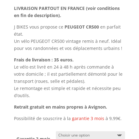
prix :
LIVRAISON PARTOUT EN FRANCE (voir conditions
270,00€
en fin de description).
à
279,99€
J BIKES vous propose ce
PEUGEOT CR500
en parfait
état.
Un vélo PEUGEOT CR500 vintage remis à neuf. Idéal
pour vos randonnées et vos déplacements urbains !
Frais de livraison : 35 euros.
Le vélo est livré en 24 à 48 h après commande à
votre domicile ; il est partiellement démonté pour le
transport (roues, selle et pédales).
Le remontage est simple et rapide et nécessite peu
d’outils.
Retrait gratuit en mains propres à Avignon.
Possibilité de souscrire à la
garantie 3 mois
à 9,99€.
Garantie 3 mois