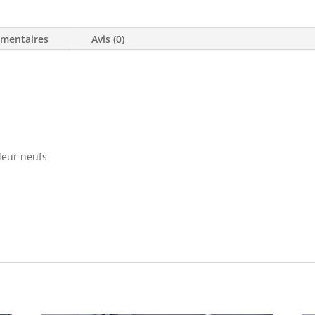
émentaires
Avis (0)
lleur neufs