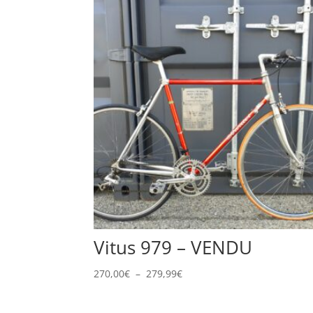
Vitus 979 – VENDU
Plage
270,00
€
–
279,99
€
de
prix :