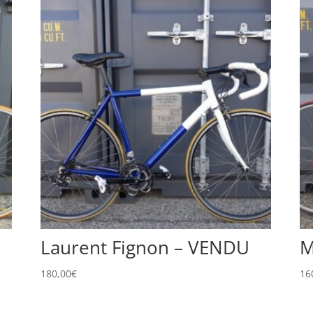
Laurent Fignon – VENDU
M
180,00
€
16