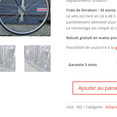
déplacements urbains !
Frais de livraison : 35 euros.
Le vélo est livré en 24 à 48 
partiellement démonté pour le
Le remontage est simple et ra
Retrait gratuit en mains pr
Possibilité de souscrire à la
g
Garantie 3 mois
Ajouter au pani
quantité
de
Peugeot
UGS :
ND
Catégorie :
Adopté
-
VENDU