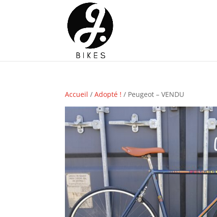
Accueil
/
Adopté !
/ Peugeot – VENDU