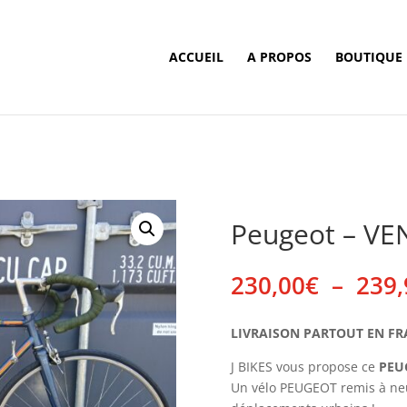
ACCUEIL
A PROPOS
BOUTIQUE
Peugeot – V
230,00
€
–
239,
LIVRAISON PARTOUT EN FRANC
J BIKES vous propose ce
PEU
Un vélo PEUGEOT remis à neu