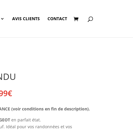
AVIS CLIENTS
CONTACT
ENDU
Plage
99
€
de
prix :
E (voir conditions en fin de description).
230,00€
à
GEOT
en parfait état.
239,99€
f. Idéal pour vos randonnées et vos