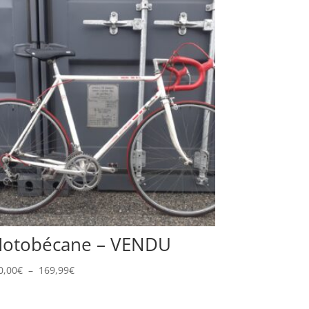
otobécane – VENDU
Plage
0,00
€
–
169,99
€
de
prix :