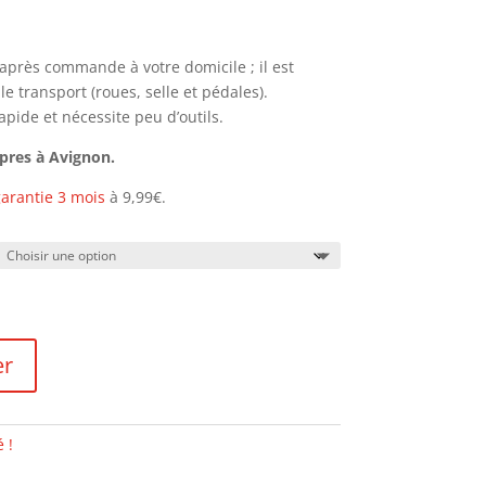
h après commande à votre domicile ; il est
 transport (roues, selle et pédales).
pide et nécessite peu d’outils.
opres à Avignon.
arantie 3 mois
à 9,99€.
er
 !