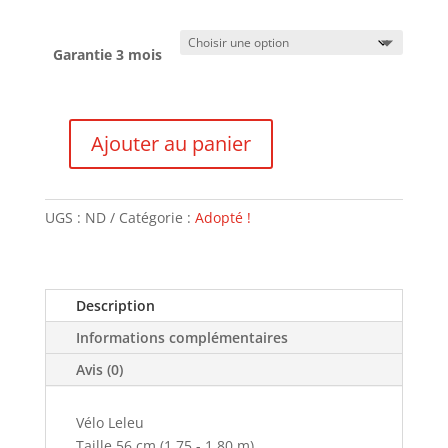
Garantie 3 mois
Ajouter au panier
quantité
de
Leleu
UGS :
ND
Catégorie :
Adopté !
-
VENDU
Description
Informations complémentaires
Avis (0)
Vélo Leleu
Taille 56 cm (1.75 - 1.80 m)