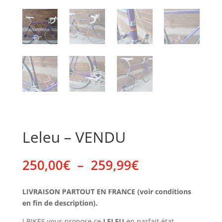
Leleu – VENDU
Plage
250,00
€
–
259,99
€
de
prix :
LIVRAISON PARTOUT EN FRANCE (voir conditions
250,00€
en fin de description).
à
259,99€
J BIKES vous propose ce
LELEU
en parfait état.