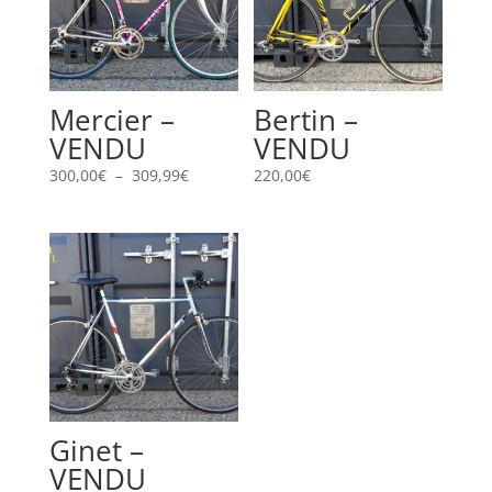
Mercier –
Bertin –
VENDU
VENDU
Plage
300,00
€
–
309,99
€
220,00
€
de
prix :
300,00€
à
309,99€
Ginet –
VENDU