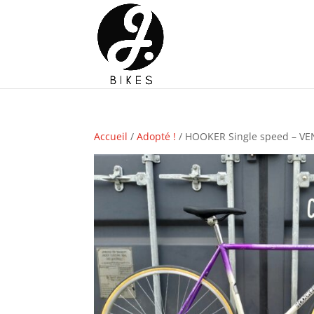
Accueil
/
Adopté !
/ HOOKER Single speed – V