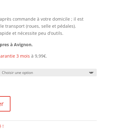
h après commande à votre domicile ; il est
 transport (roues, selle et pédales).
pide et nécessite peu d’outils.
opres à Avignon.
arantie 3 mois
à 9,99€.
er
 !