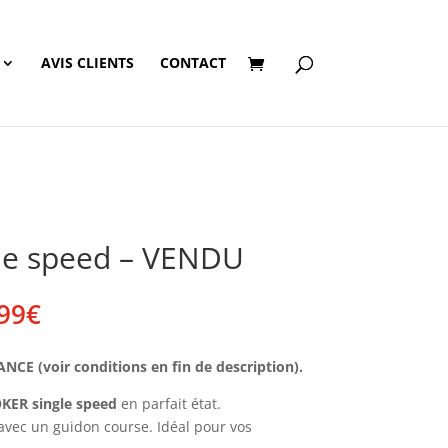
AVIS CLIENTS
CONTACT
le speed – VENDU
Plage
99
€
de
prix :
E (voir conditions en fin de description).
190,00€
à
KER single speed
en parfait état.
199,99€
avec un guidon course. Idéal pour vos