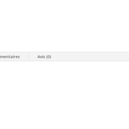
-
VENDU
émentaires
Avis (0)