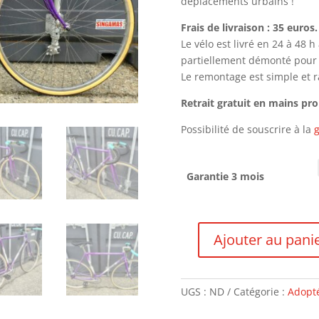
déplacements urbains !
Frais de livraison : 35 euros.
Le vélo est livré en 24 à 48 
partiellement démonté pour le
Le remontage est simple et ra
Retrait gratuit en mains pr
Possibilité de souscrire à la
g
Garantie 3 mois
Ajouter au pani
quantité
de
HOOKER
UGS :
ND
Catégorie :
Adopté
Single
speed