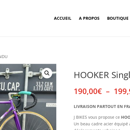
ACCUEIL
A PROPOS
BOUTIQUE
ENDU
HOOKER Sing
190,00
€
–
199,
LIVRAISON PARTOUT EN FRANC
J BIKES vous propose ce
HOO
Un beau cadre acier équipé 