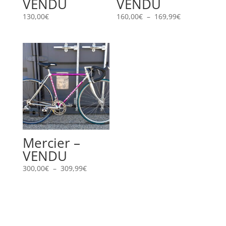
VENDU
VENDU
Plage
130,00
€
160,00
€
–
169,99
€
de
prix :
160,00€
à
169,99€
Mercier –
VENDU
Plage
300,00
€
–
309,99
€
de
prix :
300,00€
à
309,99€