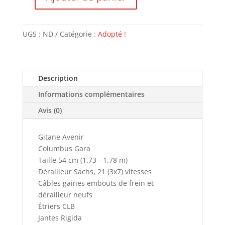
quantité
de
Gitane
UGS :
ND
Catégorie :
Adopté !
Avenir
-
VENDU
Description
Informations complémentaires
Avis (0)
Gitane Avenir
Columbus Gara
Taille 54 cm (1.73 - 1.78 m)
Dérailleur Sachs, 21 (3x7) vitesses
Câbles gaines embouts de frein et
dérailleur neufs
Étriers CLB
Jantes Rigida