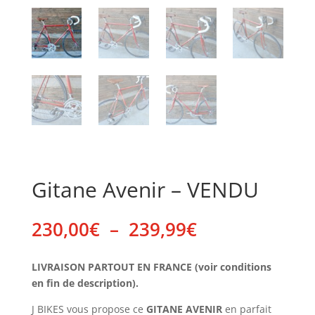
Gitane Avenir – VENDU
Plage
230,00
€
–
239,99
€
de
prix :
LIVRAISON PARTOUT EN FRANCE (voir conditions
230,00€
en fin de description).
à
239,99€
J BIKES vous propose ce
GITANE AVENIR
en parfait