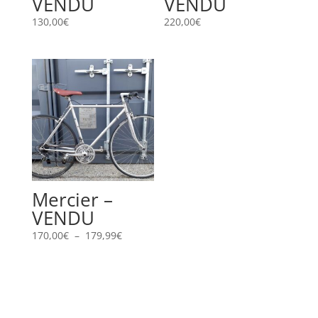
VENDU
VENDU
130,00
€
220,00
€
Mercier –
VENDU
Plage
170,00
€
–
179,99
€
de
prix :
170,00€
à
179,99€