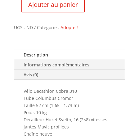
Ajouter au panier
quantité
de
Decathlon
UGS :
ND
Catégorie :
Adopté !
-
VENDU
Description
Informations complémentaires
Avis (0)
Vélo Decathlon Cobra 310
Tube Columbus Cromor
Taille 52 cm (1.65 - 1.73 m)
Poids 10 kg
Dérailleur Huret Svelto, 16 (2×8) vitesses
Jantes Mavic profilées
Chaîne neuve