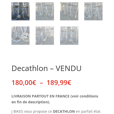
Decathlon – VENDU
Plage
180,00
€
–
189,99
€
de
prix :
LIVRAISON PARTOUT EN FRANCE (voir conditions
180,00€
en fin de description).
à
189,99€
J BIKES vous propose ce
DECATHLON
en parfait état.