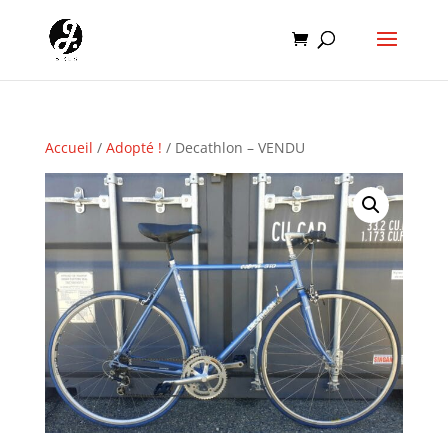
Accueil
/
Adopté !
/ Decathlon – VENDU