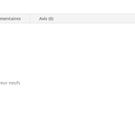
émentaires
Avis (0)
lleur neufs