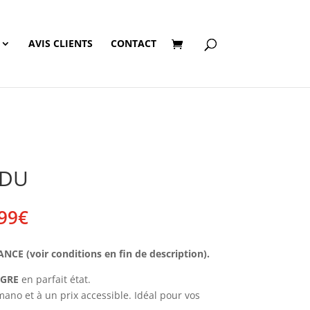
AVIS CLIENTS
CONTACT
NDU
Plage
99
€
de
prix :
E (voir conditions en fin de description).
180,00€
à
GRE
en parfait état.
189,99€
mano et à un prix accessible. Idéal pour vos