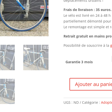
déplacements urbains !
Frais de livraison : 35 euros.
Le vélo est livré en 24 à 48 
partiellement démonté pour le
Le remontage est simple et ra
Retrait gratuit en mains pr
Possibilité de souscrire à la
g
Garantie 3 mois
Ajouter au pani
quantité
de
Dangre
UGS :
ND
Catégorie :
Adopté
-
VENDU