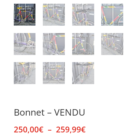
Bonnet – VENDU
Plage
250,00
€
–
259,99
€
de