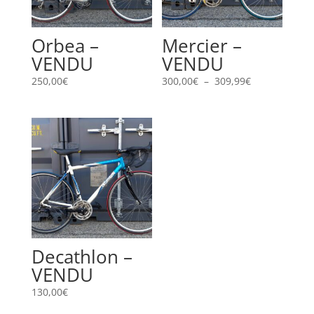
Orbea –
Mercier –
VENDU
VENDU
Plage
250,00
€
300,00
€
–
309,99
€
de
prix :
300,00€
à
309,99€
Decathlon –
VENDU
130,00
€