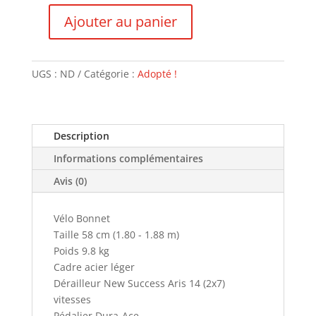
Ajouter au panier
quantité
de
Bonnet
UGS :
ND
Catégorie :
Adopté !
-
VENDU
Description
Informations complémentaires
Avis (0)
Vélo Bonnet
Taille 58 cm (1.80 - 1.88 m)
Poids 9.8 kg
Cadre acier léger
Dérailleur New Success Aris 14 (2x7)
vitesses
Pédalier Dura-Ace