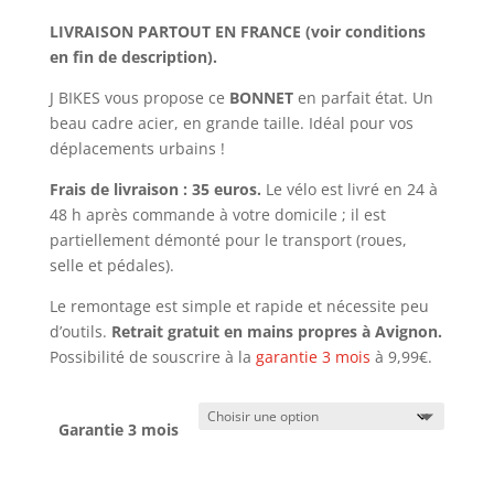
prix :
LIVRAISON PARTOUT EN FRANCE (voir conditions
250,00€
en fin de description).
à
259,99€
J BIKES vous propose ce
BONNET
en parfait état. Un
beau cadre acier, en grande taille. Idéal pour vos
déplacements urbains !
Frais de livraison : 35 euros.
Le vélo est livré en 24 à
48 h après commande à votre domicile ; il est
partiellement démonté pour le transport (roues,
selle et pédales).
Le remontage est simple et rapide et nécessite peu
d’outils.
Retrait gratuit en mains propres à Avignon.
Possibilité de souscrire à la
garantie 3 mois
à 9,99€.
Garantie 3 mois