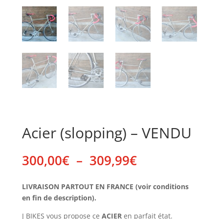
Acier (slopping) – VENDU
Plage
300,00
€
–
309,99
€
de
prix :
LIVRAISON PARTOUT EN FRANCE (voir conditions
300,00€
en fin de description).
à
309,99€
J BIKES vous propose ce
ACIER
en parfait état.