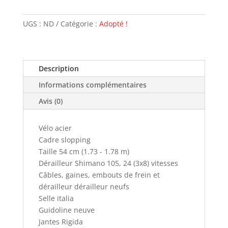
de
Acier
UGS :
ND
Catégorie :
Adopté !
(slopping)
-
VENDU
Description
Informations complémentaires
Avis (0)
Vélo acier
Cadre slopping
Taille 54 cm (1.73 - 1.78 m)
Dérailleur Shimano 105, 24 (3x8) vitesses
Câbles, gaines, embouts de frein et
dérailleur dérailleur neufs
Selle italia
Guidoline neuve
Jantes Rigida