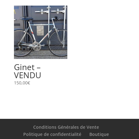
prix :
150,00€
à
159,99€
Ginet –
VENDU
150,00
€
Conditions Générales de Vente
Politique de confidentialité
Boutique