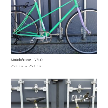
Motobécane – VELO
Plage
250,00
€
–
259,99
€
de
prix :
250,00€
à
259,99€