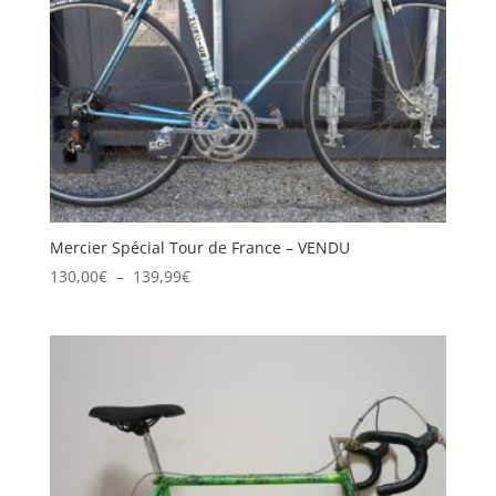
Mercier Spécial Tour de France – VENDU
Plage
130,00
€
–
139,99
€
de
prix :
130,00€
à
139,99€