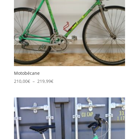
Motobécane
Plage
210,00
€
–
219,99
€
de
prix :
210,00€
à
219,99€