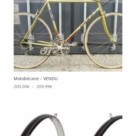
Motobécane – VENDU
Plage
200,00
€
–
209,99
€
de
prix :
200,00€
à
209,99€