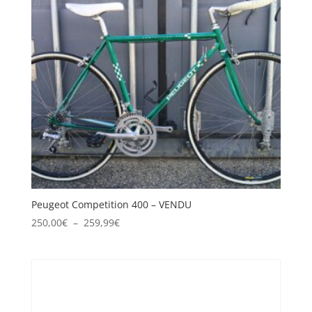
Peugeot Competition 400 – VENDU
Plage
250,00
€
–
259,99
€
de
prix :
250,00€
à
259,99€