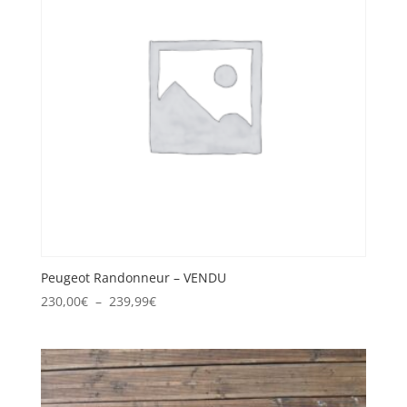
Peugeot Randonneur – VENDU
Plage
230,00
€
–
239,99
€
de
prix :
230,00€
à
239,99€