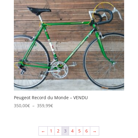
Peugeot Record du Monde – VENDU
Plage
350,00
€
–
359,99
€
de
prix :
350,00€
←
1
2
3
4
5
6
→
à