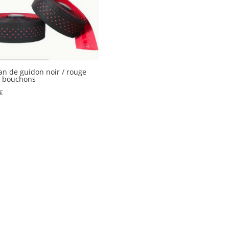
n de guidon noir / rouge
c bouchons
€