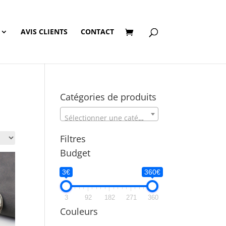
AVIS CLIENTS
CONTACT
Catégories de produits
Sélectionner une catégorie
Filtres
Budget
3€
360€
3
92
182
271
360
Couleurs