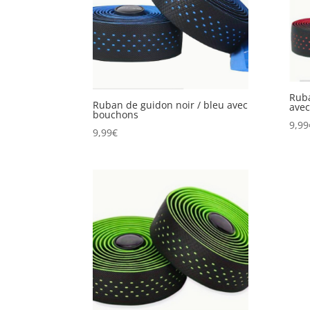
259,99€
Ruba
Ruban de guidon noir / bleu avec
ave
bouchons
9,99
9,99
€