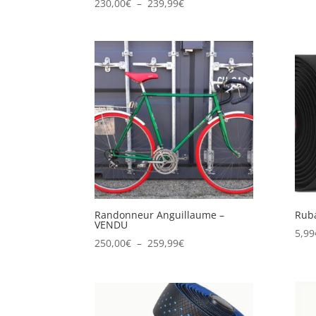
Plage
230,00
€
–
239,99
€
de
prix :
230,00€
à
239,99€
Randonneur Anguillaume –
Ruba
VENDU
5,99
Plage
250,00
€
–
259,99
€
de
prix :
250,00€
à