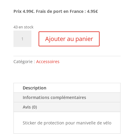
Prix 4.99€. Frais de port en France : 4.95€
43 en stock
quantité
Ajouter au panier
de
Sticker
de
protection
Catégorie :
Accessoires
pour
manivelle
de
Description
vélo
Informations complémentaires
Avis (0)
Sticker de protection pour manivelle de vélo