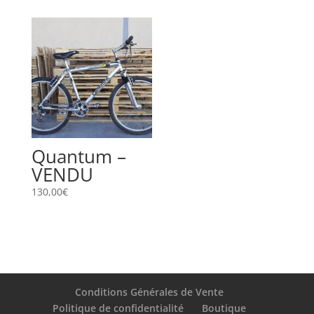
prix :
prix :
300,00€
270,00€
à
à
309,99€
279,99€
Quantum –
VENDU
130,00
€
Conditions Générales de Vente
Politique de confidentialité
Boutique