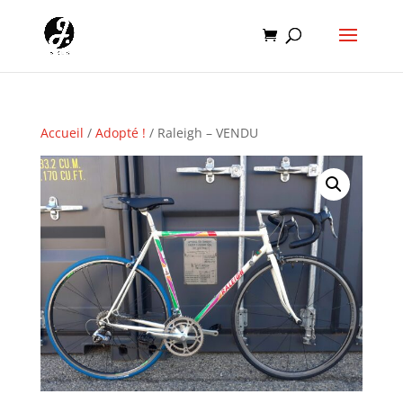
Accueil
/
Adopté !
/ Raleigh – VENDU