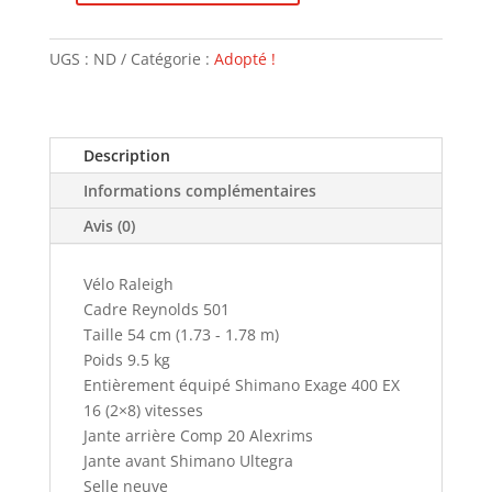
de
Raleigh
UGS :
ND
Catégorie :
Adopté !
-
VENDU
Description
Informations complémentaires
Avis (0)
Vélo Raleigh
Cadre Reynolds 501
Taille 54 cm (1.73 - 1.78 m)
Poids 9.5 kg
Entièrement équipé Shimano Exage 400 EX
16 (2×8) vitesses
Jante arrière Comp 20 Alexrims
Jante avant Shimano Ultegra
Selle neuve