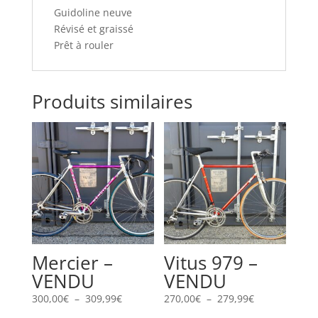
Guidoline neuve
Révisé et graissé
Prêt à rouler
Produits similaires
Mercier –
Vitus 979 –
VENDU
VENDU
Plage
Plage
300,00
€
–
309,99
€
270,00
€
–
279,99
€
de
de