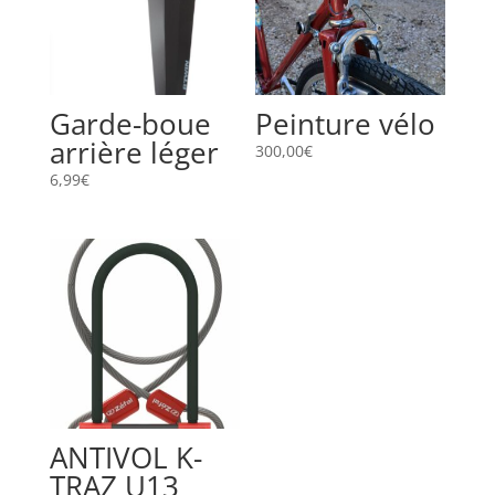
Garde-boue
Peinture vélo
arrière léger
300,00
€
6,99
€
ANTIVOL K-
TRAZ U13