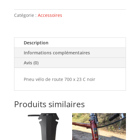
Pneu
vélo
de
Catégorie :
Accessoires
route
700
x
Description
23
C
Informations complémentaires
Avis (0)
Pneu vélo de route 700 x 23 C noir
Produits similaires