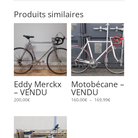
Produits similaires
Eddy Merckx
Motobécane –
– VENDU
VENDU
Plage
200,00
€
160,00
€
–
169,99
€
de
prix :
160,00€
à
169,99€