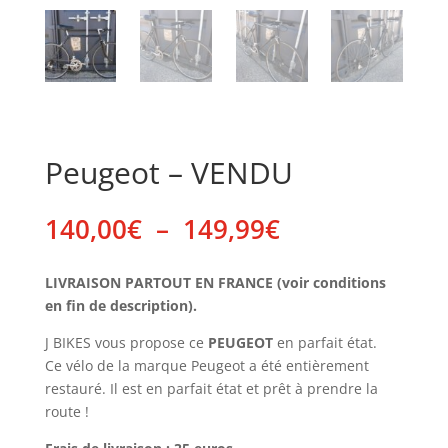
Peugeot – VENDU
Plage
140,00
€
–
149,99
€
de
prix :
LIVRAISON PARTOUT EN FRANCE (voir conditions
140,00€
en fin de description).
à
149,99€
J BIKES vous propose ce
PEUGEOT
en parfait état.
Ce vélo de la marque Peugeot a été entièrement
restauré. Il est en parfait état et prêt à prendre la
route !