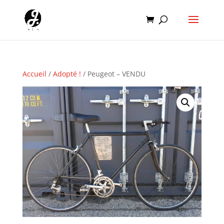
Accueil
/
Adopté !
/ Peugeot – VENDU