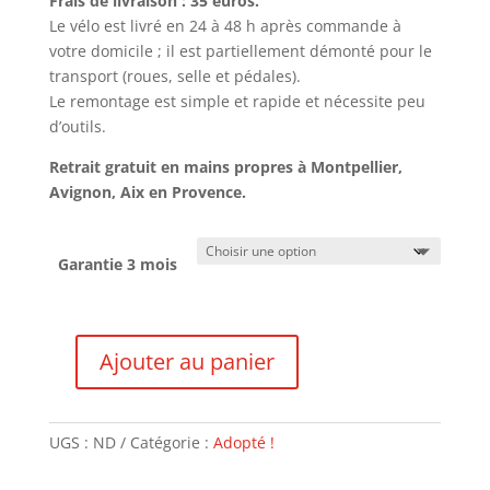
Frais de livraison : 35 euros.
Le vélo est livré en 24 à 48 h après commande à
votre domicile ; il est partiellement démonté pour le
transport (roues, selle et pédales).
Le remontage est simple et rapide et nécessite peu
d’outils.
Retrait gratuit en mains propres à Montpellier,
Avignon, Aix en Provence.
Garantie 3 mois
Ajouter au panier
quantité
de
Peugeot
UGS :
ND
Catégorie :
Adopté !
-
VENDU