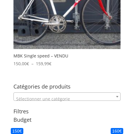
MBK Single speed – VENDU
Plage
150,00
€
–
159,99
€
de
prix :
150,00€
Catégories de produits
à
159,99€
Sélectionner une catégorie
Filtres
Budget
150€
160€