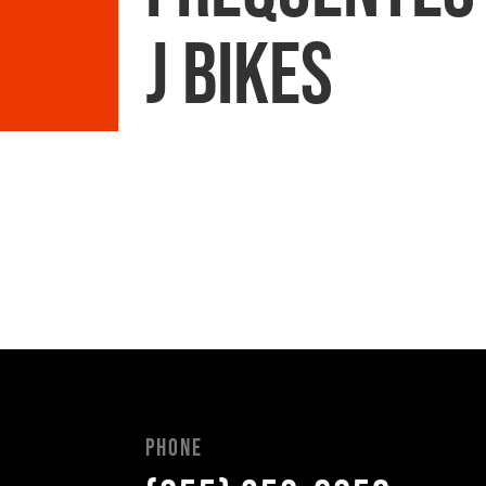
J BIKES
Phone