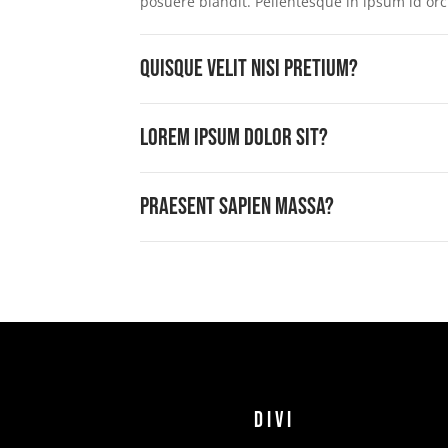
posuere blandit. Pellentesque in ipsum id orc
Quisque velit nisi pretium?
Lorem ipsum dolor sit?
Praesent sapien massa?
Divi