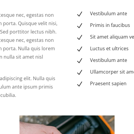
Vestibulum ante
N
ntesque nec, egestas non
 porta. Quisque velit nisi,
Primis in faucibus
N
Sed porttitor lectus nibh.
Sit amet aliquam ve
N
ntesque nec, egestas non
um porta. Nulla quis lorem
Luctus et ultrices
N
 nulla sit amet nisl
Vestibulum ante
N
Ullamcorper sit am
N
ipiscing elit. Nulla quis
Praesent sapien
N
bulum ante ipsum primis
cubilia.