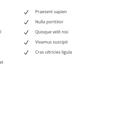
Praesent sapien
N
Nulla porttitor
N
l
Quisque velit nisi
N
Vivamus suscipit
N
Cras ultricies ligula
N
et