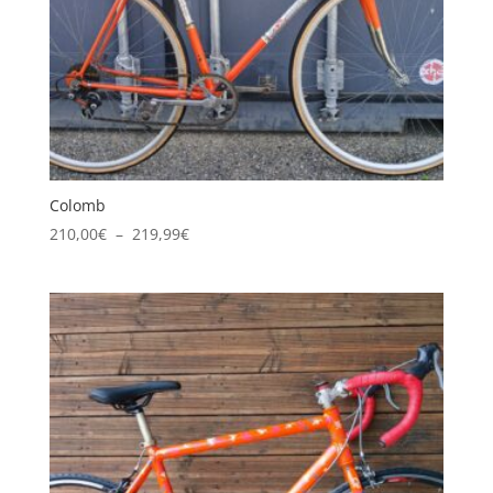
Colomb
Plage
210,00
€
–
219,99
€
de
prix :
210,00€
à
219,99€