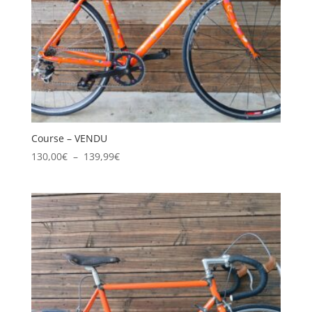
Course – VENDU
Plage
130,00
€
–
139,99
€
de
prix :
130,00€
à
139,99€