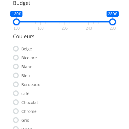
Budget
130€
280€
130
168
205
243
280
Couleurs
Beige
Bicolore
Blanc
Bleu
Bordeaux
café
Chocolat
Chrome
Gris