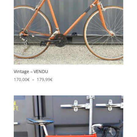
Vintage – VENDU
Plage
170,00
€
–
179,99
€
de
prix :
170,00€
à
179,99€