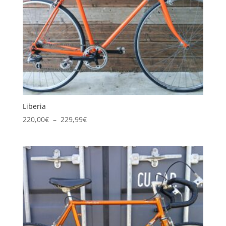
Liberia
Plage
220,00
€
–
229,99
€
de
prix :
220,00€
à
229,99€