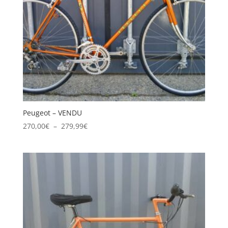
Peugeot – VENDU
Plage
270,00
€
–
279,99
€
de
prix :
270,00€
à
279,99€